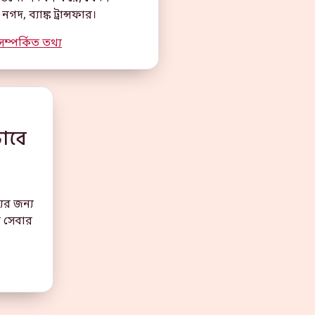
গদ, ব্যাঙ্ক ট্রান্সফার।
সম্পর্কিত তথ্য
াবে
যের জন্য
য সেবার