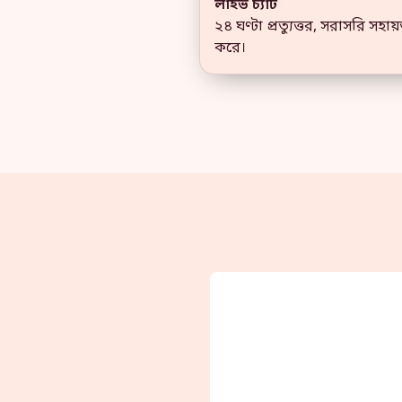
লাইভ চ্যাট
২৪ ঘণ্টা প্রত্যুত্তর, সরাসরি সহায়
করে।