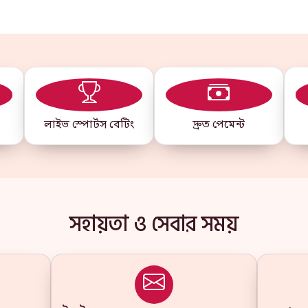
লাইভ স্পোর্টস বেটিং
দ্রুত পেমেন্ট
সহায়তা ও সেবার সময়