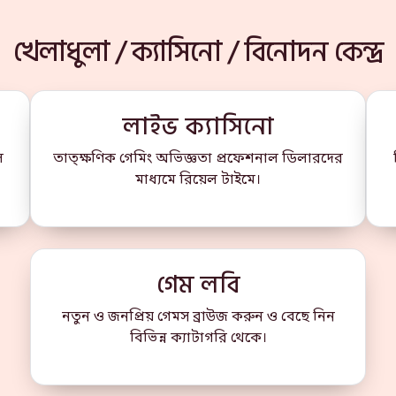
খেলাধুলা / ক্যাসিনো / বিনোদন কেন্দ্র
লাইভ ক্যাসিনো
ল
তাত্ক্ষণিক গেমিং অভিজ্ঞতা প্রফেশনাল ডিলারদের
মাধ্যমে রিয়েল টাইমে।
গেম লবি
নতুন ও জনপ্রিয় গেমস ব্রাউজ করুন ও বেছে নিন
বিভিন্ন ক্যাটাগরি থেকে।