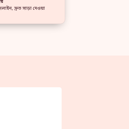
য়
নলাইন, দ্রুত সাড়া দেওয়া