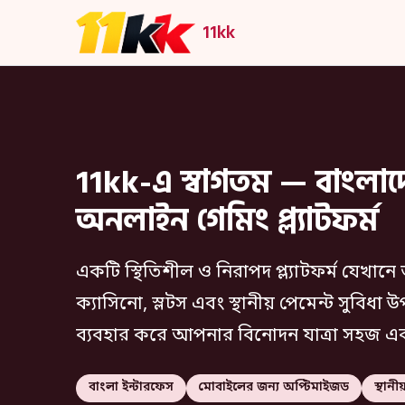
11kk
11kk-এ স্বাগতম — বাংলাদেশ
অনলাইন গেমিং প্ল্যাটফর্ম
একটি স্থিতিশীল ও নিরাপদ প্ল্যাটফর্ম যেখানে 
ক্যাসিনো, স্লটস এবং স্থানীয় পেমেন্ট সুব
ব্যবহার করে আপনার বিনোদন যাত্রা সহজ এ
বাংলা ইন্টারফেস
মোবাইলের জন্য অপ্টিমাইজড
স্থানী