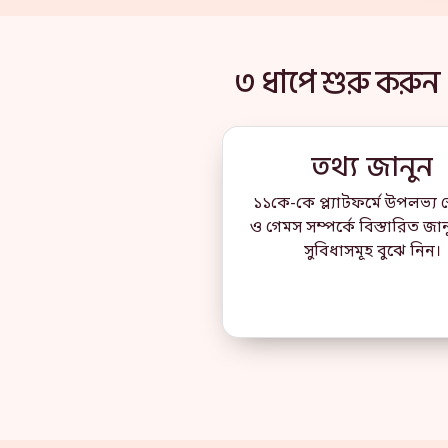
৩ ধাপে শুরু করুন
তথ্য জানুন
১১কে-কে প্ল্যাটফর্মে উপলভ্য স
ও গেমস সম্পর্কে বিস্তারিত জা
সুবিধাসমূহ বুঝে নিন।