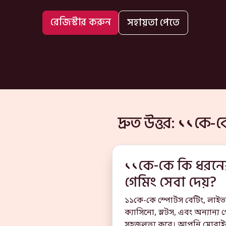
রেজিস্টার করুন
সহায়তা পেতে
দ্রুত উত্তর: ১১কে-কে
১১কে-কে কি ধরনে
গেমিং সেবা দেয়?
১১কে-কে স্পোর্টস বেটিং, লাই
ক্যাসিনো, স্লটস, এবং অন্যান্য 
সহজলভ্য করে। আপনি মোবাই