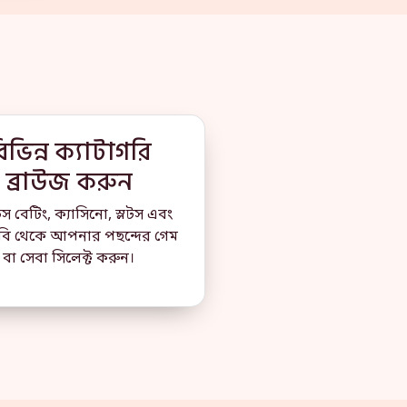
িভিন্ন ক্যাটাগরি
ব্রাউজ করুন
্টস বেটিং, ক্যাসিনো, স্লটস এবং
বি থেকে আপনার পছন্দের গেম
বা সেবা সিলেক্ট করুন।