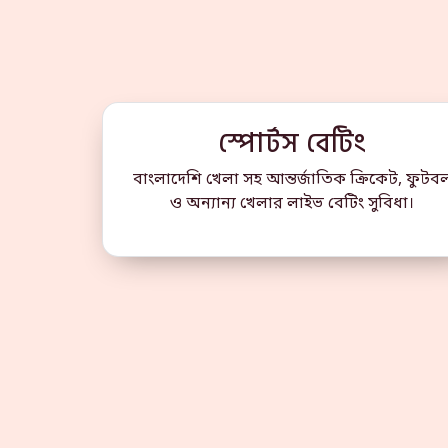
স্পোর্টস বেটিং
বাংলাদেশি খেলা সহ আন্তর্জাতিক ক্রিকেট, ফুটব
ও অন্যান্য খেলার লাইভ বেটিং সুবিধা।